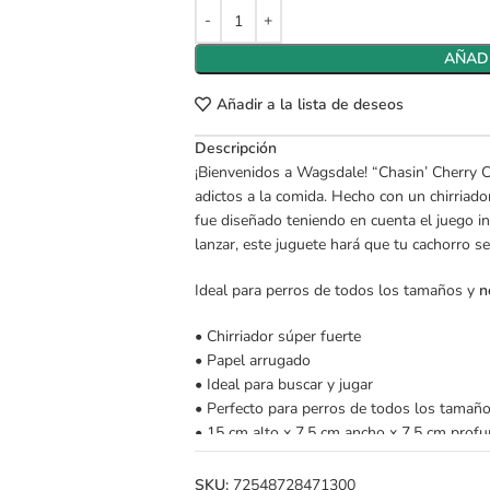
AÑADI
Añadir a la lista de deseos
Descripción
¡Bienvenidos a Wagsdale! “Chasin’ Cherry C
adictos a la comida. Hecho con un chirriado
fue diseñado teniendo en cuenta el juego int
lanzar, este juguete hará que tu cachorro s
Ideal para perros de todos los tamaños y
n
• Chirriador súper fuerte
• Papel arrugado
• Ideal para buscar y jugar
• Perfecto para perros de todos los tamañ
• 15 cm alto x 7.5 cm ancho x 7.5 cm prof
SKU:
72548728471300