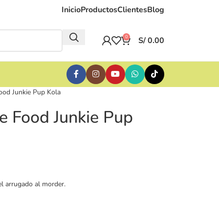
Inicio
Productos
Clientes
Blog
0
S/
0.00
ood Junkie Pup Kola
e Food Junkie Pup
l arrugado al morder.