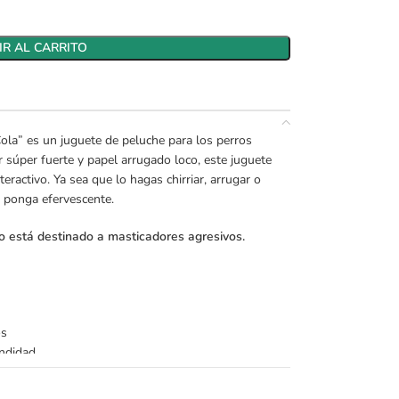
R AL CARRITO
ola” es un juguete de peluche para los perros
r súper fuerte y papel arrugado loco, este juguete
eractivo. Ya sea que lo hagas chirriar, arrugar o
e ponga efervescente.
o está destinado a masticadores agresivos.
os
undidad