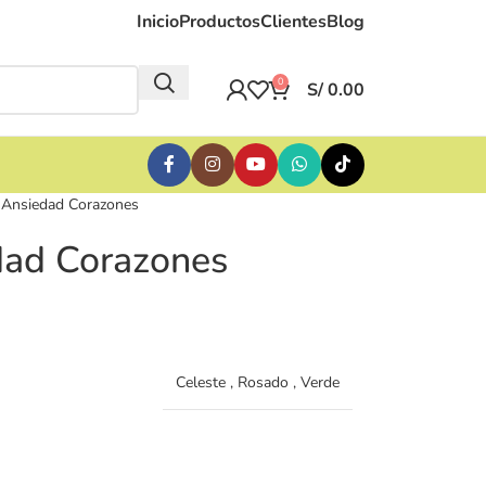
Inicio
Productos
Clientes
Blog
0
S/
0.00
-Ansiedad Corazones
dad Corazones
Celeste
,
Rosado
,
Verde