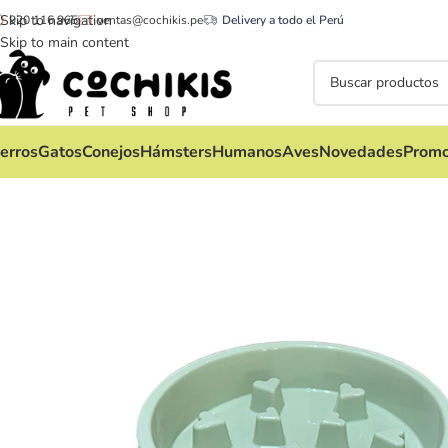
Skip to navigation
920 116 965
ventas@cochikis.pe
Delivery a todo el Perú
Skip to main content
erros
Gatos
Conejos
Hámsters
Humanos
Aves
Novedades
Promo