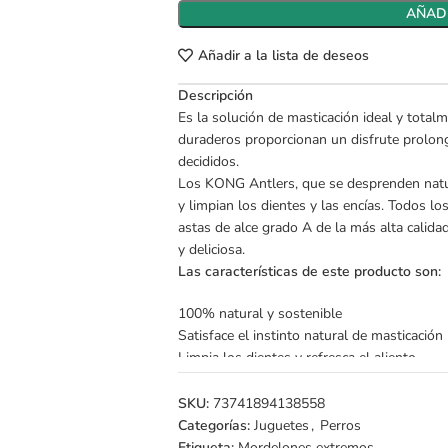
AÑADI
Añadir a la lista de deseos
Descripción
Es la solución de masticación ideal y totalm
duraderos proporcionan un disfrute prolong
decididos.
Los KONG Antlers, que se desprenden natur
y limpian los dientes y las encías. Todos 
astas de alce grado A de la más alta calida
y deliciosa.
Las características de este producto son:
100% natural y sostenible
Satisface el instinto natural de masticación
Limpia los dientes y refresca el aliento
*La imagen es referencial, ya que al trata
SKU:
73741894138558
Para perros de 7 a 11 kg. No recomendable
Categorías:
Juguetes
,
Perros
Etiqueta:
Mordelones extremos