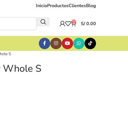
Inicio
Productos
Clientes
Blog
0
S/
0.00
hole S
r Whole S