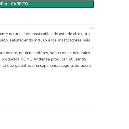
R AL CARRITO
ente natural. Los masticables de asta de alce ultra
ado, satisfaciendo incluso a los masticadores más
almente, no tienen olores, son ricos en minerales
los productos KONG Antler se producen utilizando
d, lo que garantiza una experiencia segura, duradera
rse de cuernos reales, no siempre se verán igual
 para perros menores a 6 meses de edad.