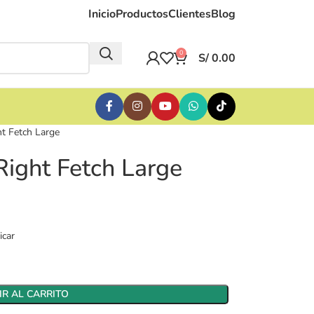
Inicio
Productos
Clientes
Blog
0
S/
0.00
ht Fetch Large
Right Fetch Large
icar
R AL CARRITO