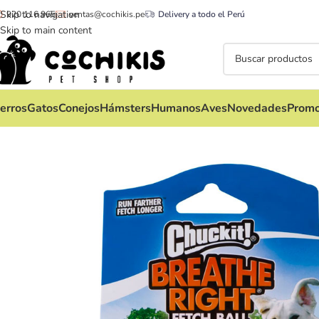
Skip to navigation
920 116 965
ventas@cochikis.pe
Delivery a todo el Perú
Skip to main content
erros
Gatos
Conejos
Hámsters
Humanos
Aves
Novedades
Promo