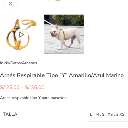
Clic para ampliar
Inicio
Gatos
Arneses
Arnés Respirable Tipo ”Y” Amarillo/Azul Marino
S/
25.00
-
S/
35.00
Arnés respirable tipo Y para mascotas.
TALLA
L
,
M
,
S
,
XS
,
3 XS