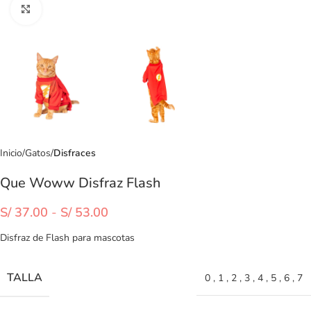
Clic para ampliar
Inicio
Gatos
Disfraces
Que Woww Disfraz Flash
S/
37.00
-
S/
53.00
Disfraz de Flash para mascotas
TALLA
0
,
1
,
2
,
3
,
4
,
5
,
6
,
7