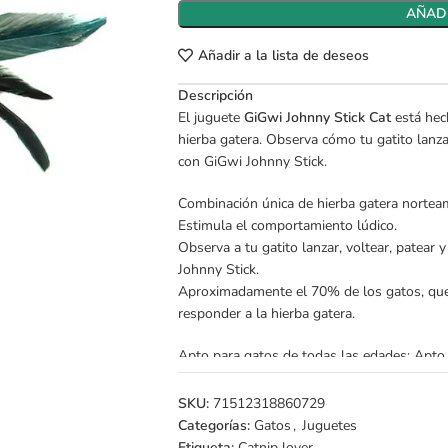
AÑADI
Añadir a la lista de deseos
Descripción
El juguete
GiGwi Johnny Stick Cat
está hec
hierba gatera. Observa cómo tu gatito lanza
con GiGwi Johnny Stick.
Combinación única de hierba gatera nortea
Estimula el comportamiento lúdico.
Observa a tu gatito lanzar, voltear, patear 
Johnny Stick.
Aproximadamente el 70% de los gatos, que
responder a la hierba gatera.
Apto para gatos de todas las edades: Apto 
Conoce todo sobre el catnip
aquí
SKU:
71512318860729
Categorías:
Gatos
,
Juguetes
Etiqueta:
Catnip lover