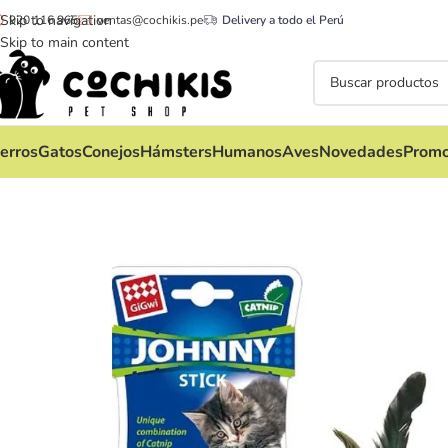
Skip to navigation
920 116 965
ventas@cochikis.pe
Delivery a todo el Perú
Skip to main content
erros
Gatos
Conejos
Hámsters
Humanos
Aves
Novedades
Promo