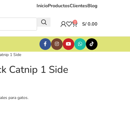
Inicio
Productos
Clientes
Blog
0
S/
0.00
atnip 1 Side
k Catnip 1 Side
ales para gatos.