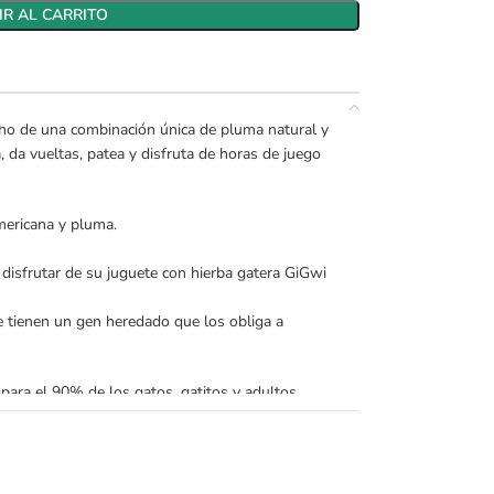
R AL CARRITO
ho de una combinación única de pluma natural y
, da vueltas, patea y disfruta de horas de juego
mericana y pluma.
y disfrutar de su juguete con hierba gatera GiGwi
 tienen un gen heredado que los obliga a
para el 90% de los gatos, gatitos y adultos.