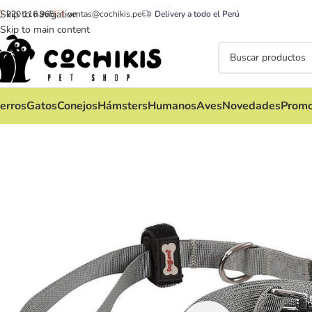
Skip to navigation
920 116 965
ventas@cochikis.pe
Delivery a todo el Perú
Skip to main content
erros
Gatos
Conejos
Hámsters
Humanos
Aves
Novedades
Promo