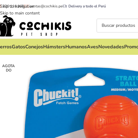
Skip to navigation
920 116 965
ventas@cochikis.pe
Delivery a todo el Perú
Skip to main content
erros
Gatos
Conejos
Hámsters
Humanos
Aves
Novedades
Promo
AGOTA
DO