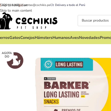
Skip to navigation
920 116 965
ventas@cochikis.pe
Delivery a todo el Perú
Skip to main content
erros
Gatos
Conejos
Hámsters
Humanos
Aves
Novedades
Promo
AGOTA
DO