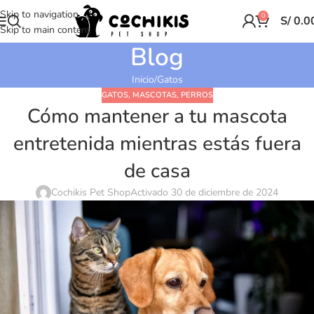
Skip to navigation
0
S/
0.0
Skip to main content
Blog
Inicio
Gatos
GATOS
,
MASCOTAS
,
PERROS
Cómo mantener a tu mascota
entretenida mientras estás fuera
de casa
Cochikis Pet Shop
Activado 30 de diciembre de 2024