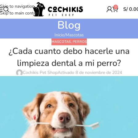
Skip to navigation
0
S/
0.0
Skip to main content
Blog
Inicio
Mascotas
MASCOTAS
,
PERROS
¿Cada cuanto debo hacerle una
limpieza dental a mi perro?
Cochikis Pet Shop
Activado 8 de noviembre de 2024